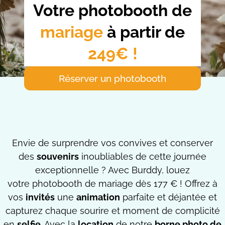
Votre photobooth de
mariage
à partir de
249€ !
Réserver un photobooth
Envie de surprendre vos convives et conserver
des
souvenirs
inoubliables de cette journée
exceptionnelle ? Avec Burddy, louez
votre photobooth de mariage dès 177 € ! Offrez à
vos
invités
une
animation
parfaite et déjantée et
capturez chaque sourire et moment de complicité
en
selfie
. Avec la
location
de notre
borne photo de