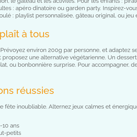
ion, le gâteau et les activités. Pour les enfants : pi
ltes : apéro dînatoire ou garden party. Inspirez-vou
ulé : playlist personnalisée, gâteau original, ou jeu
laît à tous
. Prévoyez environ 200g par personne, et adaptez sel
t proposez une alternative végétarienne. Un dessert 
colat, ou bonbonnière surprise. Pour accompagner, d
ons réussies
e fête inoubliable. Alternez jeux calmes et énergiq
5-10 ans
ut-petits