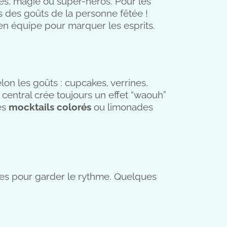
rates, magie ou super-héros. Pour les
s des goûts de la personne fêtée !
 en équipe pour marquer les esprits.
on les goûts : cupcakes, verrines,
central crée toujours un effet “waouh”
es
mocktails colorés
ou limonades
ues pour garder le rythme. Quelques