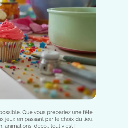
 possible. Que vous prépariez une fête
 jeux en passant par le choix du lieu.
 animations, déco… tout y est !